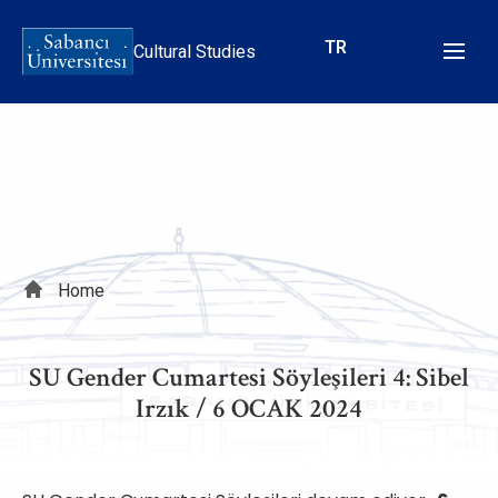
Skip
to
TR
Cultural Studies
main
content
Breadcrumb
Home
SU Gender Cumartesi Söyleşileri 4: Sibel
Irzık / 6 OCAK 2024