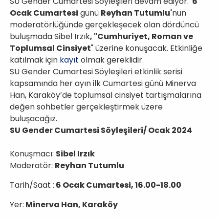
SU Gender Cumartesi Söyleşileri devam ediyor.
6
Ocak Cumartesi
günü
Reyhan Tutumlu'
nun
moderatörlüğünde gerçekleşecek olan dördüncü
buluşmada Sibel Irzık
, "Cumhuriyet, Roman ve
Toplumsal Cinsiyet
" üzerine konuşacak. Etkinliğe
katılmak için
kayıt
olmak gereklidir.
SU Gender Cumartesi Söyleşileri etkinlik serisi
kapsamında her ayın ilk Cumartesi günü Minerva
Han, Karaköy’de toplumsal cinsiyet tartışmalarına
değen sohbetler gerçekleştirmek üzere
buluşacağız.
SU Gender Cumartesi Söyleşileri/ Ocak 2024
Konuşmacı:
Sibel Irzık
Moderatör:
Reyhan Tutumlu
Tarih/Saat :
6 Ocak Cumartesi,
16.00-18.00
Yer:
Minerva Han, Karaköy