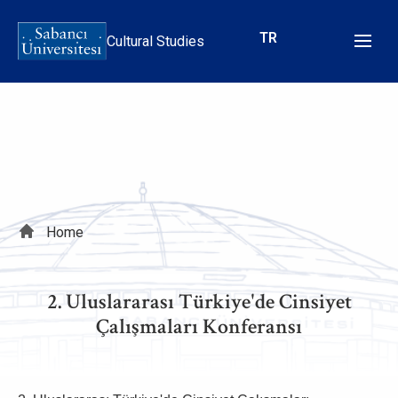
Skip
to
TR
Cultural Studies
main
content
Breadcrumb
Home
2.⁠ ⁠Uluslararası Türkiye'de Cinsiyet
Çalışmaları Konferansı