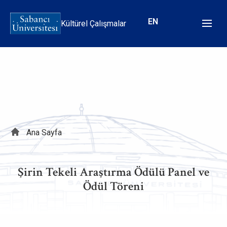
Ana
içeriğe
EN
Kültürel Çalışmalar
atla
Sayfa
Ana Sayfa
yolu
Şirin Tekeli Araştırma Ödülü Panel ve
Ödül Töreni