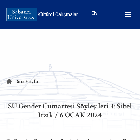
Ana
içeriğe
EN
Kültürel Çalışmalar
atla
Sayfa
Ana Sayfa
yolu
SU Gender Cumartesi Söyleşileri 4: Sibel
Irzık / 6 OCAK 2024