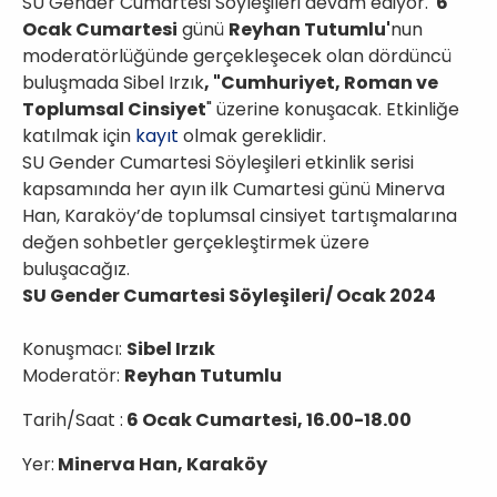
SU Gender Cumartesi Söyleşileri devam ediyor.
6
Ocak Cumartesi
günü
Reyhan Tutumlu'
nun
moderatörlüğünde gerçekleşecek olan dördüncü
buluşmada Sibel Irzık
, "Cumhuriyet, Roman ve
Toplumsal Cinsiyet
" üzerine konuşacak. Etkinliğe
katılmak için
kayıt
olmak gereklidir.
SU Gender Cumartesi Söyleşileri etkinlik serisi
kapsamında her ayın ilk Cumartesi günü Minerva
Han, Karaköy’de toplumsal cinsiyet tartışmalarına
değen sohbetler gerçekleştirmek üzere
buluşacağız.
SU Gender Cumartesi Söyleşileri/ Ocak 2024
Konuşmacı:
Sibel Irzık
Moderatör:
Reyhan Tutumlu
Tarih/Saat :
6 Ocak Cumartesi, 16.00-18.00
Yer:
Minerva Han, Karaköy