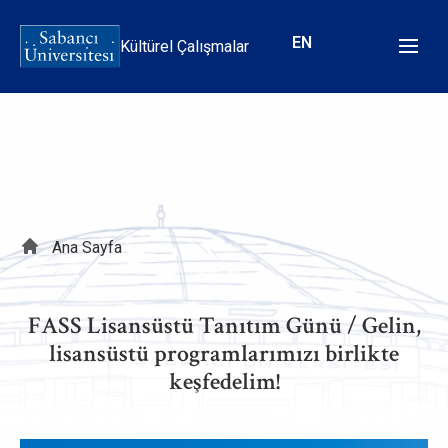
Ana
içeriğe
EN
Kültürel Çalışmalar
atla
Sayfa
Ana Sayfa
yolu
FASS Lisansüstü Tanıtım Günü / Gelin,
lisansüstü programlarımızı birlikte
keşfedelim!