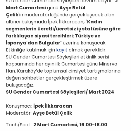
SU Gender Cumartesi Söyleşileri devam ediyor.
2
Mart Cumartesi
günü
Ayşe Betül
Çelik
'in moderatörlüğünde gerçekleşecek olan
altıncı buluşmada İpek İlkkaracan
,
"
Kadın
seçmenlerin ücretli/ücretsiz iş statüsüne göre
farklılaşan siyasi tercihleri: Türkiye ve
İspanya'dan Bulgular
" üzerine konuşacak.
Etkinliğe katılmak için
kayıt
olmak gereklidir.
SU Gender Cumartesi Söyleşileri etkinlik serisi
kapsamında her ayın ilk Cumartesi günü Minerva
Han, Karaköy’de toplumsal cinsiyet tartışmalarına
değen sohbetler gerçekleştirmek üzere
buluşacağız.
SU Gender Cumartesi Söyleşileri/ Mart 2024
Konuşmacı:
İpek İlkkaracan
Moderatör:
Ayşe Betül Çelik
Tarih/Saat :
2 Mart Cumartesi, 16.00-18.00