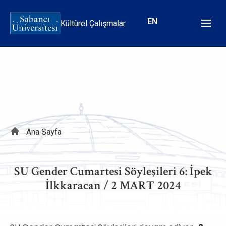
Ana
içeriğe
EN
Kültürel Çalışmalar
atla
Sayfa
Ana Sayfa
yolu
SU Gender Cumartesi Söyleşileri 6: İpek
İlkkaracan / 2 MART 2024